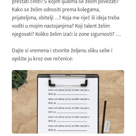
prestati činiti? S kojim ljudima se želim povezati?
Kako se želim odnositi prema kolegama,
prijateljima, obitelji …? Koja me riječ ili ideja treba
voditi u mojim nastojanjima? Koji talent želim
njegovati? Koliko želim izaći iz zone sigurnosti? ….
Dajte si vremena i stvorite željenu sliku sebe i
opišite ju kroz ove rečenice: