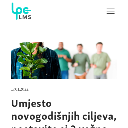
Show/H
menu
17.01.2022.
Umjesto
novogodišnjih ciljeva,
postavite si 2 važna