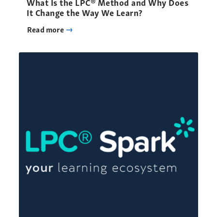
What Is the LPC® Method and Why Does
It Change the Way We Learn?
Read more