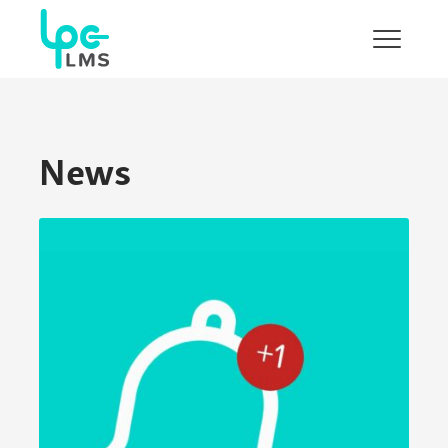
Show/H
menu
News