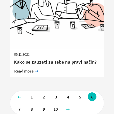
05.11.2021.
Kako se zauzeti za sebe na pravi način?
Read more
Posts
Previous
1
2
3
4
5
6
pagination
page
Next
7
8
9
10