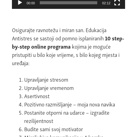
00:00
02:12
Osigurajte ravnotežu i miran san. Edukacija
Antistres se sastoji od pomno isplaniranih
10 step-
by-step online programa
kojima je moguće
pristupiti u bilo koje vrijeme, s bilo kojeg mjesta i
uređaja:
Upravljanje stresom
Upravljanje vremenom
Asertivnost
Pozitivno razmišljanje – moja nova navika
Postanite otporni na udarce – izgradite
rezilijentnost
Budite sami svoj motivator
Miroljubiva komunikacija u 4 koraka