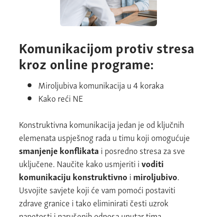
Komunikacijom protiv stresa
kroz online programe:
Miroljubiva komunikacija u 4 koraka
Kako reći NE
Konstruktivna komunikacija jedan je od ključnih
elemenata uspješnog rada u timu koji omogućuje
smanjenje konflikata
i posredno stresa za sve
uključene. Naučite kako usmjeriti i
voditi
komunikaciju
konstruktivno
i
miroljubivo
.
Usvojite savjete koji će vam pomoći postaviti
zdrave granice i tako eliminirati česti uzrok
napetosti i narušenih odnosa unutar tima.