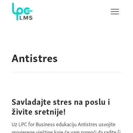
Show/H
menu
Antistres
Savladajte stres na poslu i
živite sretnije!
Uz LPC for Business edukaciju Antistres usvojite
provjerene vještine koje će vam pomoći da radite (i