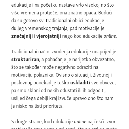
edukacije i na početku nastave vrlo visoko, no što
više vremena protječe, ona znatno opada. Budući
da su gotovo svi tradicionalni oblici edukacije
duljeg vremenskog trajanja, pad motivacije je
značajniji
i
vjerojatniji
nego kod edukacije
online
.
Tradicionalni način izvođenja edukacije unaprijed je
strukturiran
, a pohađanje je nerijetko obvezatno,
što se također može negativno odraziti na
motivaciju polaznika. Ovisno o situaciji, životnoj i
poslovnoj, ponekad je teško
uskladiti
sve obveze,
pa smo skloni od nekih odustati ili ih odgoditi,
uslijed čega deblji kraj izvuče upravo ono što nam
je nisko na listi prioriteta.
S druge strane, kod edukacije
online
najčešći izvor
motivacije smo upravo mi sami, što pokatkad može