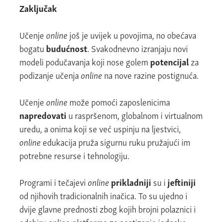
Zaključak
Učenje
online
još je uvijek u povojima, no obećava
bogatu
budućnost
. Svakodnevno izranjaju novi
modeli podučavanja koji nose golem
potencijal
za
podizanje učenja
online
na nove razine postignuća.
Učenje
online
može pomoći zaposlenicima
napredovati
u raspršenom, globalnom i virtualnom
uredu, a onima koji se već uspinju na ljestvici,
online
edukacija pruža sigurnu ruku pružajući im
potrebne resurse i tehnologiju.
Programi i tečajevi
online
prikladniji
su i
jeftiniji
od njihovih tradicionalnih inačica. To su ujedno i
dvije glavne prednosti zbog kojih brojni polaznici i
odabiru
online
-platforme za postizanje jednako