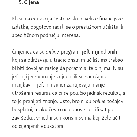
Cijena
Klasična edukacija često iziskuje velike financijske
izdatke, pogotovo radi li se o prestižnom učilištu ili
specifičnom području interesa.
Činjenica da su
online
-programi
jeftiniji
od onih
koji se održavaju u tradicionalnim učilištima trebao
bi biti dovoljan razlog da porazmislite o njima. Nisu
jeftiniji jer su manje vrijedni ili su sadržajno
manjkavi – jeftiniji su jer zahtijevaju manje
utrošenih resursa da bi se polučio jednak rezultat, a
to je prenijeti znanje. Usto, brojni su
online
-tečajevi
besplatni, a iako često ne donose certifikat po
završetku, vrijedni su i korisni svima koji žele učiti
od cijenjenih edukatora.