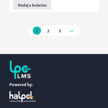
Dodaj u košaricu
Paginacija
Slijedeća
1
2
3
objave
stranica
Powered by: