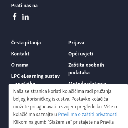
Prati nas na
Česta pitanja
Prijava
Kontakt
Opći uvjeti
O nama
Zaštita osobnih
podataka
LPC eLearning sustav
– značajke
Metode plaćanja
Naša se stranica koristi kolačićima radi pružanja
boljeg korisničkog iskustva. Postavke kolačića
možete prilagođavati u svojem pregledniku. Više o
kolačićima saznajte u
Pravilima o zaštiti privatnosti.
Klikom na gumb "Slažem se" pristajete na Pravila
Zatraži demo