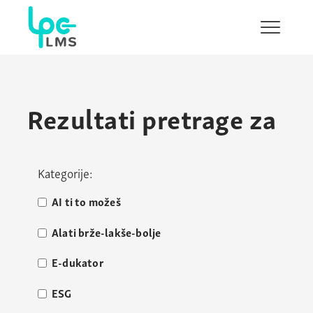
Pokaži/s
navigaci
Rezultati pretrage za
Kategorije:
AI ti to možeš
Alati brže-lakše-bolje
E-dukator
ESG