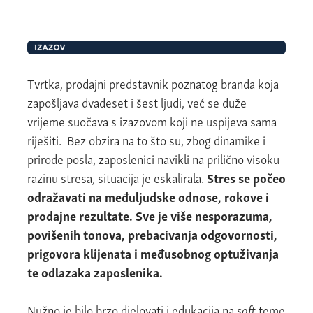
Tvrtka, prodajni predstavnik poznatog branda koja
zapošljava dvadeset i šest ljudi, već se duže
vrijeme suočava s izazovom koji ne uspijeva sama
riješiti. Bez obzira na to što su, zbog dinamike i
prirode posla, zaposlenici navikli na prilično visoku
razinu stresa, situacija je eskalirala.
Stres se počeo
odražavati na međuljudske odnose, rokove i
prodajne rezultate.
Sve je više nesporazuma,
povišenih tonova, prebacivanja odgovornosti,
prigovora klijenata i međusobnog optuživanja
te odlazaka zaposlenika.
Nužno je bilo brzo djelovati i edukacija na
soft
teme