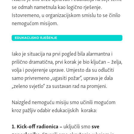
se odmah nametnula kao logično rješenje.
Istovremeno, u organizacijskom smislu to se činilo
nemogućom misijom.
Iako je situacija na prvi pogled bila alarmantna i
prilično dramatična, prvi korak je bio ključan – želja,
volja i povjerenje uprave. Umjesto da su odlučiti
samo privremeno „ugasiti požar“, uprava je dala
„zeleno svjetlo“ za sustavan rad na promjeni.
Naizgled nemoguću misiju smo učinili mogućom
kroz pažljiv odabir edukacijskih koraka:
1. Kick-off radionica –
uključili smo
sve
zaposlenike
. Stvorili smo okruženje u kojem je