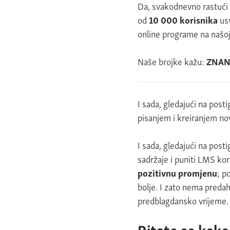
Da, svakodnevno rastući 
od
10 000 korisnika
usv
online programe na našo
Naše brojke kažu:
ZNANJ
I sada, gledajući na pos
pisanjem i kreiranjem nov
I sada, gledajući na posti
sadržaje i puniti LMS ko
pozitivnu promjenu
; p
bolje. I zato nema preda
predblagdansko vrijeme.
Pitate se kako