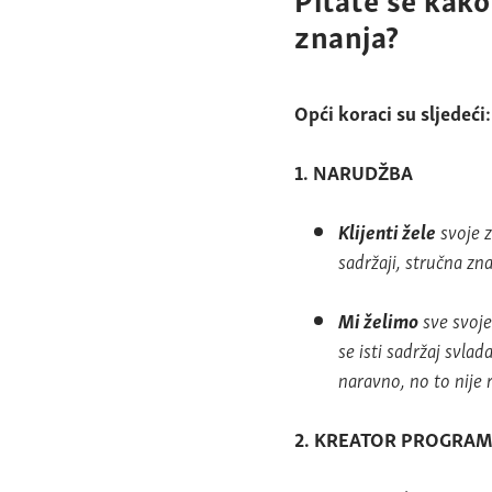
znanja?
Opći koraci su sljedeći:
1. NARUDŽBA
Klijenti žele
svoje z
sadržaji, stručna zna
Mi želimo
sve svoje
se isti sadržaj svlad
naravno, no to nije 
2. KREATOR PROGRA