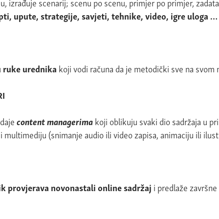
u, izrađuje scenarij; scenu po scenu, primjer po primjer, zadat
ti, upute, strategije, savjeti, tehnike, video, igre uloga …
u
ruke urednika
koji vodi računa da je metodički sve na svom 
I
edaje
content
managerima
koji oblikuju svaki dio sadržaja u p
i multimediju (snimanje audio ili video zapisa, animaciju ili ilust
k provjerava novonastali online sadržaj
i predlaže završne