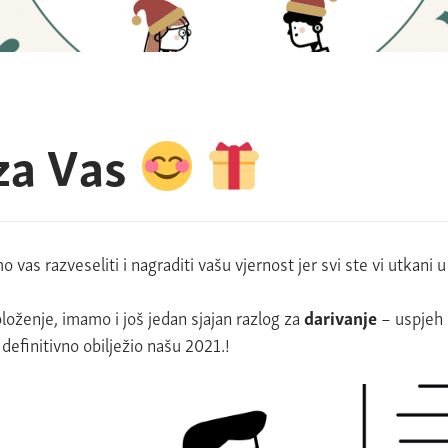
za Vas
mo vas razveseliti i nagraditi vašu vjernost jer svi ste vi utkani
oženje, imamo i još jedan sjajan razlog za
darivanje
– uspjeh 
 definitivno obilježio našu 2021.!