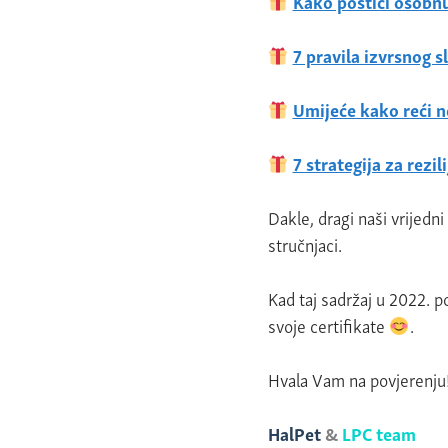
Kako postići osobnu
7 pravila izvrsnog s
Umijeće kako reći n
7 strategija za rezil
Dakle, dragi naši vrijedni
stručnjaci.
Kad taj sadržaj u 2022. p
svoje certifikate
.
Hvala Vam na povjerenju
HalPet
&
LPC team