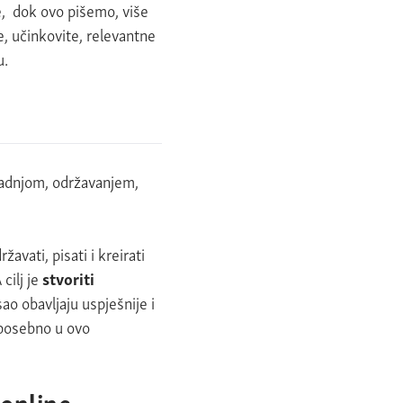
e, dok ovo pišemo, više
e, učinkovite, relevantne
u.
radnjom, održavanjem,
avati, pisati i kreirati
 cilj je
stvoriti
o obavljaju uspješnije i
, posebno u ovo
 online