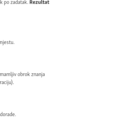
ak po zadatak.
Rezultat
mjestu.
rimamljiv obrok znanja
raciju).
 dorade.