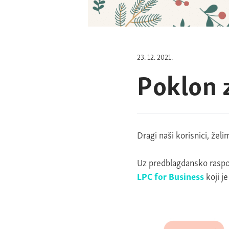
23. 12. 2021.
Poklon 
Dragi naši korisnici, želi
Uz predblagdansko raspol
LPC for Business
koji je
Reproduktor
videozapisa