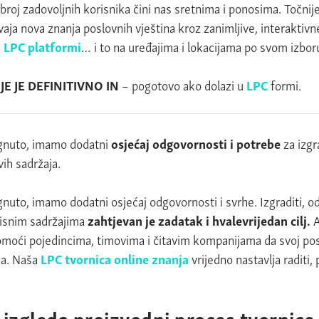
broj zadovoljnih korisnika čini nas sretnima i ponosima. Točnij
aja nova znanja poslovnih vještina kroz zanimljive, interaktivn
j
LPC
platformi
… i to na uređajima i lokacijama po svom izbor
E JE DEFINITIVNO IN
– pogotovo ako dolazi u
LPC
formi.
tignuto, imamo dodatni
osjećaj odgovornosti i potrebe
za izg
ih sadržaja.
gnuto, imamo dodatni osjećaj odgovornosti i svrhe. Izgraditi, održ
risnim sadržajima
zahtjevan je zadatak i hvalevrijedan cilj.
A
omoći pojedincima, timovima i čitavim kompanijama da svoj posa
ha. Naša
LPC tvornica online znanja
vrijedno nastavlja raditi
 izgleda proizvodni proces tvornice