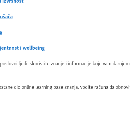
 izvrsnost
lušača
e
ijentnost i wellbeing
 poslovni ljudi iskoristite znanje i informacije koje vam darujemo
ostane dio online learning baze znanja, vodite računa da obnov
!