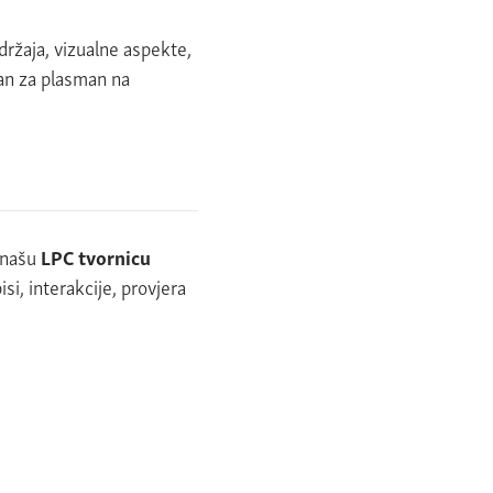
adržaja, vizualne aspekte,
man za plasman na
u našu
LPC tvornicu
si, interakcije, provjera