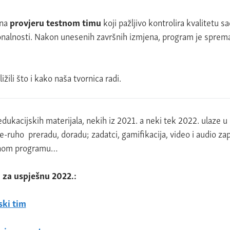
 na
provjeru testnom timu
koji pažljivo kontrolira kvalitetu s
ionalnosti. Nakon unesenih završnih izmjena, program je spre
žili što i kako naša tvornica radi.
ukacijskih materijala, nekih iz 2021. a neki tek 2022. ulaze 
e-ruho preradu, doradu; zadatci, gamifikacija, video i audio zapi
šenom programu…
 za uspješnu 2022.:
ski tim