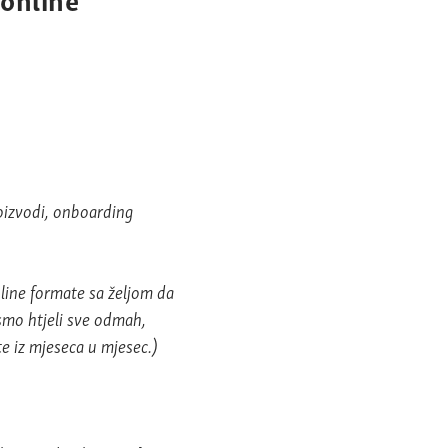
oizvodi, onboarding
line formate sa željom da
ismo htjeli sve odmah,
te iz mjeseca u mjesec.)