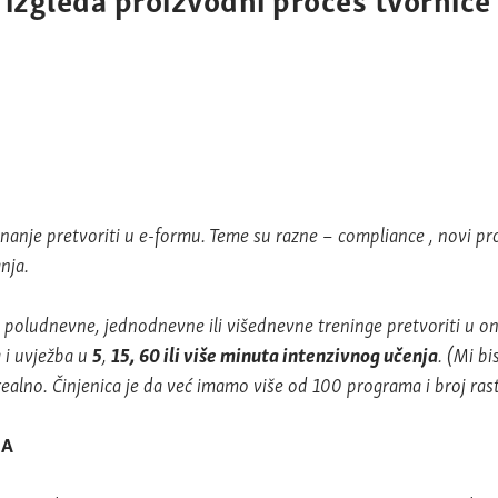
nanje pretvoriti u e-formu. Teme su razne – compliance , novi pr
nja.
 poludnevne, jednodnevne ili višednevne treninge pretvoriti u on
a i uvježba u
5
,
15, 60 ili više minuta intenzivnog učenja
. (Mi b
realno. Činjenica je da već imamo više od 100 programa i broj ras
MA