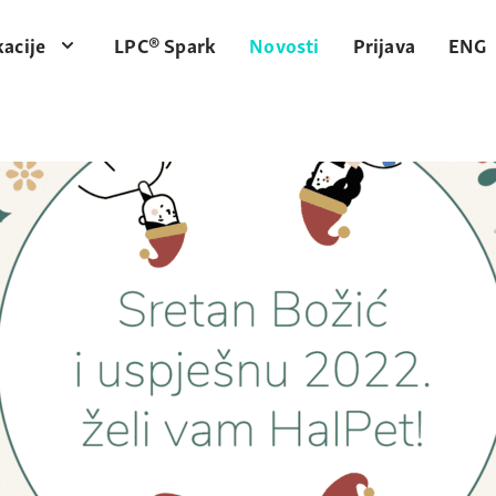
acije
LPC® Spark
Novosti
Prijava
ENG