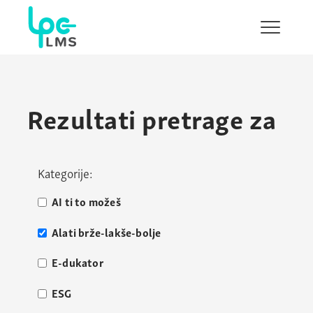
Pokaži/s
navigaci
Rezultati pretrage za
Kategorije:
AI ti to možeš
Alati brže-lakše-bolje
E-dukator
ESG