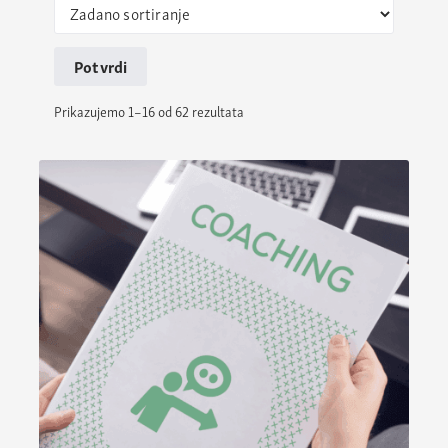
Potvrdi
Prikazujemo 1–16 od 62 rezultata