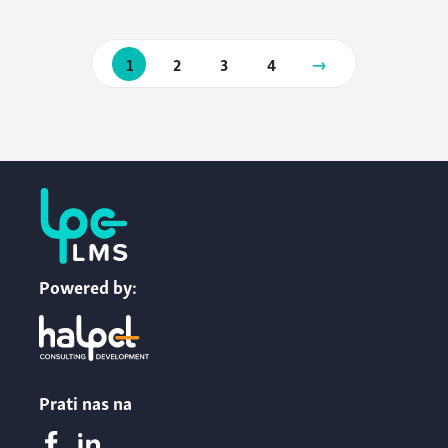
Paginacija
Slijedeća
1
2
3
4
objave
stranica
Powered by:
Prati nas na