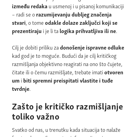
između redaka
u usmenoj i u pisanoj komunikaciji
– radi se o
razumijevanju dubljeg značenja
stvari
, o tome
odakle dolaze zaključci koji se
prezentiraju
i je li ta
logika prihvatljiva ili ne
.
Cilj je dobiti priliku za
donošenje ispravne odluke
kad god je to moguće. Budući da je cilj kritičkog
razmišljanja objektivno reagirati na ono što čujete,
čitate ili o čemu razmišljate, trebate imati
otvoren
um
i
biti spremni preispitati vlastite i tuđe
tvrdnje
.
Zašto je kritičko razmišljanje
toliko važno
Svatko od nas, u trenutku kada situacija to nalaže