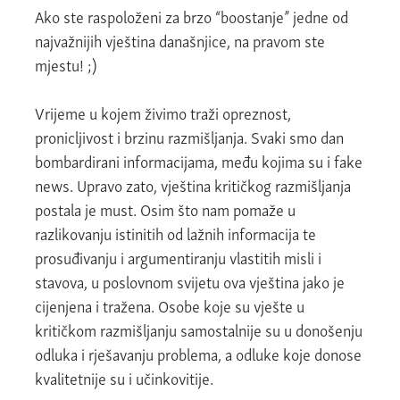
Ako ste raspoloženi za brzo “boostanje” jedne od
najvažnijih vještina današnjice, na pravom ste
mjestu! ;)
Vrijeme u kojem živimo traži opreznost,
pronicljivost i brzinu razmišljanja. Svaki smo dan
bombardirani informacijama, među kojima su i fake
news. Upravo zato, vještina kritičkog razmišljanja
postala je must. Osim što nam pomaže u
razlikovanju istinitih od lažnih informacija te
prosuđivanju i argumentiranju vlastitih misli i
stavova, u poslovnom svijetu ova vještina jako je
cijenjena i tražena. Osobe koje su vješte u
kritičkom razmišljanju samostalnije su u donošenju
odluka i rješavanju problema, a odluke koje donose
kvalitetnije su i učinkovitije.