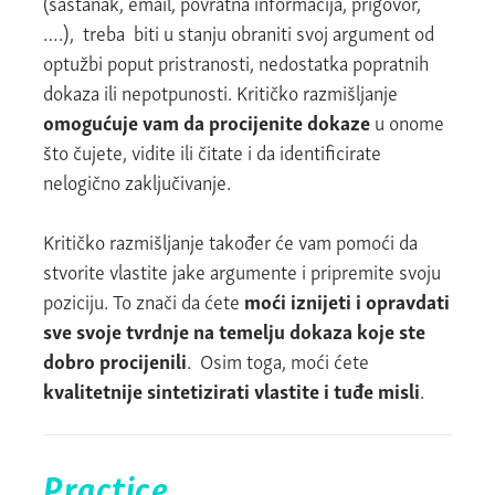
(sastanak, email, povratna informacija, prigovor,
….), treba biti u stanju obraniti svoj argument od
optužbi poput pristranosti, nedostatka popratnih
dokaza ili nepotpunosti. Kritičko razmišljanje
omogućuje vam da procijenite dokaze
u onome
što čujete, vidite ili čitate i da identificirate
nelogično zaključivanje.
Kritičko razmišljanje također će vam pomoći da
stvorite vlastite jake argumente i pripremite svoju
poziciju. To znači da ćete
moći iznijeti i opravdati
sve svoje tvrdnje na temelju dokaza koje ste
dobro procijenili
. Osim toga, moći ćete
kvalitetnije sintetizirati vlastite i tuđe misli
.
Practice