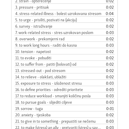
2.
strain - opterećenje
0:02
3.
pressure - pritisak
0:02
4.
stress-related illness - bolest uzrokovana stresom
0:04
5.
to urge - prisiliti, pozivati na (akciju)
0:02
6.
survey - istraživanje
0:02
7.
work-related stress - stres uzrokovan poslom
0:03
8.
overwork - prekomjerni rad
0:02
9.
to work long hours - raditi do kasna
0:03
10.
tension - napetost
0:02
11.
to evoke - pobuditi
0:02
12.
to suffer from - patiti (bolovati) od
0:02
13.
stressed-out - pod stresom
0:02
14.
to relieve - olakšati, ublažiti
0:02
15.
exposure to stress - izloženost stresu
0:03
16.
to define priorities - odrediti prioritete
0:03
17.
to reduce workload - smanjiti količinu posla
0:03
18.
to pursue goals - slijediti ciljeve
0:03
19.
sorrow - tuga
0:01
20.
anxiety - tjeskoba
0:02
21.
to give in to something - prepustiti se nečemu
0:03
22.
to make (stress) an ally - pretvoriti (stres) u saveznika
0:03