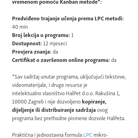
vremenom pomoću Kanban metode*:
Predviđeno trajanje učenja prema LPC metodi:
40 min
Broj lekcija u programu:
1
Dostupnost:
12 mjeseci
Provjera znanja:
da
Certifikat o završenom online programu:
da
*Sav sadržaj unutar programa, uključujući tekstove,
videomaterijale, i druge resurse
je
intelektualno vlasništvo HalPet d.o.o. Rakušina 1,
10000 Zagreb i nije dozvoljeno
kopiranje,
dijeljenje ili distribuiranje sadržaja
ovog
programa bez prethodne pismene dozvole HalPeta.
Praktična i jednostavna formula
LPC
mikro-