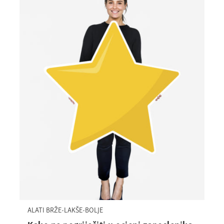
ALATI BRŽE-LAKŠE-BOLJE
Kako ne pogriješiti u ocjeni zaposlenika