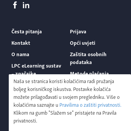
Česta pitanja
Prijava
Kontakt
Opći uvjeti
O nama
Zaštita osobnih
podataka
LPC eLearning sustav
– značajke
Metode plaćanja
Naša se stranica koristi kolačićima radi pružanja
boljeg korisničkog iskustva. Postavke kolačića
možete prilagođavati u svojem pregledniku. Više o
kolačićima saznajte u
Pravilima o zaštiti privatnosti.
Klikom na gumb "Slažem se" pristajete na Pravila
Zatraži demo
privatnosti.
LPC shop