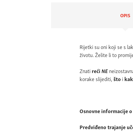
OPIS
Rijetki su oni koji se s 
životu. Želite li to promi
Znati
reći
NE
neizostavna
korake slijediti,
što
i
kak
Osnovne informacije o
Predviđeno trajanje u