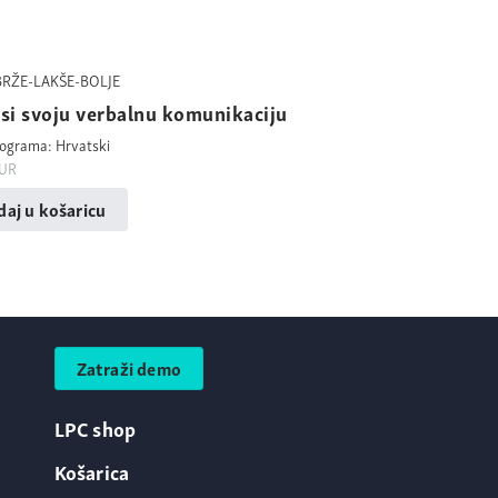
BRŽE-LAKŠE-BOLJE
usi svoju verbalnu komunikaciju
rograma: Hrvatski
UR
aj u košaricu
Zatraži demo
LPC shop
Košarica