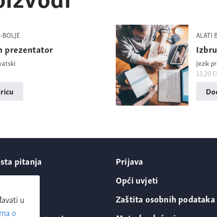
-BOLJE
ALATI 
n prezentator
Izbr
vatski
Jezik p
13,20
E
ricu
Dod
sta pitanja
Prijava
ntakt
Opći uvjeti
 nama
Zaštita osobnih podataka
avati u
ima o