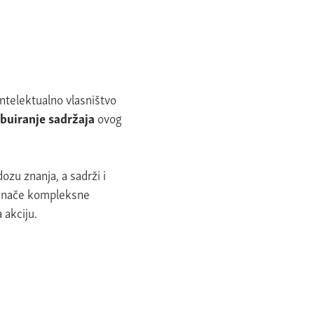
intelektualno vlasništvo
ribuiranje sadržaja
ovog
zu znanja, a sadrži i
a inače kompleksne
 akciju.