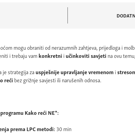
DODATN
lakoćom mogu obraniti od nerazumnih zahtjeva, prijedloga i molb
jeniti i trebaju vam
konkretni
i
učinkoviti savjeti
na ovu temu,
 je strategija za
uspješnije upravljanje vremenom
i
streso
o reći
bez grižnje savjesti ili narušenih odnosa.
 programu Kako reći NE*:
čenja prema LPC metodi:
30 min