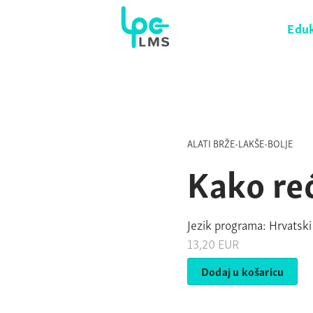
Eduk
ALATI BRŽE-LAKŠE-BOLJE
Kako re
Jezik programa: Hrvatski
13,20
EUR
Dodaj u košaricu