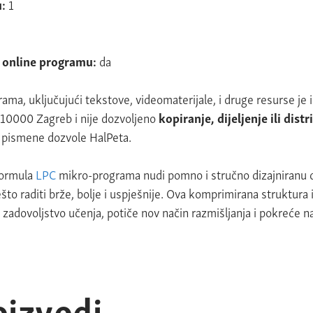
u:
1
m online programu:
da
ama, uključujući tekstove, videomaterijale, i druge resurse
je 
, 10000 Zagreb i nije dozvoljeno
kopiranje, dijeljenje ili dist
 pismene dozvole HalPeta.
formula
LPC
mikro-programa nudi pomno i stručno dizajniranu do
to raditi brže, bolje i uspješnije. Ova komprimirana struktur
adovoljstvo učenja, potiče nov način razmišljanja i pokreće na
oizvodi