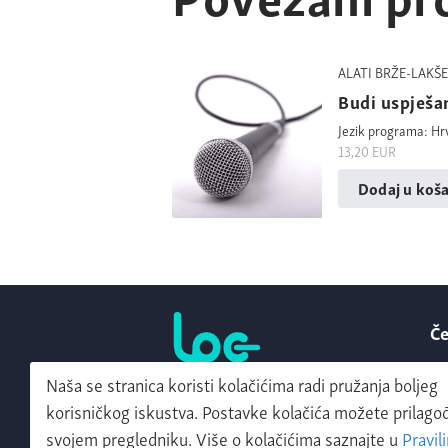
ALATI BRŽE-LAKŠE
Budi uspješa
Jezik programa: Hr
13,20
EUR
Dodaj u koša
Če
Ko
Naša se stranica koristi kolačićima radi pružanja boljeg
Powered by:
O
korisničkog iskustva. Postavke kolačića možete prilagođ
svojem pregledniku. Više o kolačićima saznajte u
Pravil