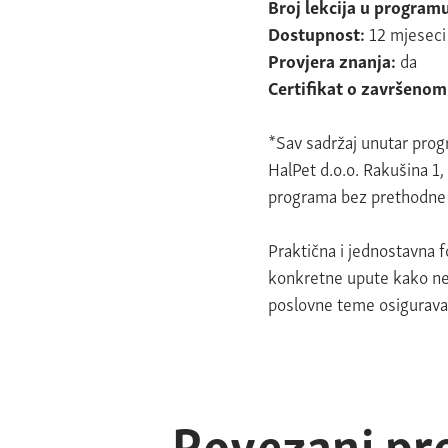
Broj lekcija u program
Dostupnost:
12 mjeseci
Provjera znanja:
da
Certifikat o završeno
*Sav sadržaj unutar progr
HalPet d.o.o. Rakušina 1
programa bez prethodne
Praktična i jednostavna 
konkretne upute kako neš
poslovne teme osigurava z
Povezani pr