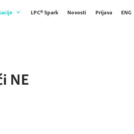
acije
LPC® Spark
Novosti
Prijava
ENG
ći NE