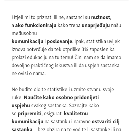
Htjeli mi to priznati ili ne, sastanci su
nužnost
,
a
ako funkcioniraju
kako treba
unaprjeđuju
našu
međusobnu
komunikaciju
i
poslovanje
. Ipak, statistika uvijek
iznova potvrđuje da tek otprilike 3% zaposlenika
prolazi edukaciju na tu temu! Čini nam se da imamo
dovoljno praktičnog iskustva ili da uspjeh sastanka
ne ovisi o nama.
Ne budite dio te statistike i uzmite stvar u svoje
ruke.
Naučite kako osobno pridonijeti
uspjehu
svakog sastanka. Saznajte kako
se
pripremiti
, osigurati
kvalitetnu
komunikaciju
na sastanku i naravno
ostvariti cilj
sastanka
– bez obzira na to vodite li sastanke ili na