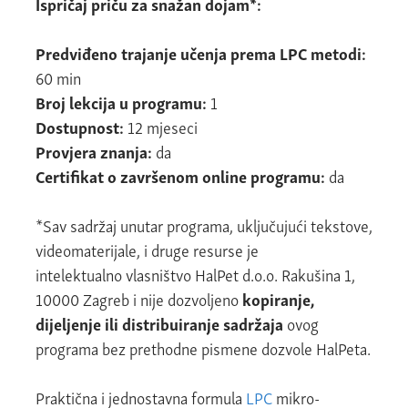
Ispričaj priču za snažan dojam*:
Predviđeno trajanje učenja prema LPC metodi:
60 min
Broj lekcija u programu:
1
Dostupnost:
12 mjeseci
Provjera znanja:
da
Certifikat o završenom online programu:
da
*Sav sadržaj unutar programa, uključujući tekstove,
videomaterijale, i druge resurse
je
intelektualno vlasništvo HalPet d.o.o. Rakušina 1,
10000 Zagreb i nije dozvoljeno
kopiranje,
dijeljenje ili distribuiranje sadržaja
ovog
programa bez prethodne pismene dozvole HalPeta.
Praktična i jednostavna formula
LPC
mikro-