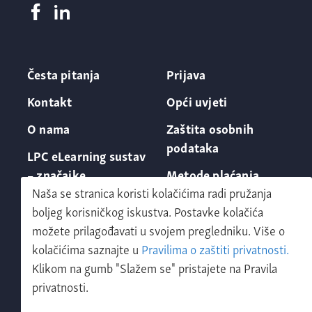
Česta pitanja
Prijava
Kontakt
Opći uvjeti
O nama
Zaštita osobnih
podataka
LPC eLearning sustav
– značajke
Metode plaćanja
Naša se stranica koristi kolačićima radi pružanja
boljeg korisničkog iskustva. Postavke kolačića
možete prilagođavati u svojem pregledniku. Više o
kolačićima saznajte u
Pravilima o zaštiti privatnosti.
Klikom na gumb "Slažem se" pristajete na Pravila
Zatraži demo
privatnosti.
LPC shop