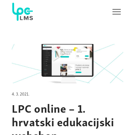
Pokaži/s
navigaci
4. 3. 2021.
LPC online – 1.
hrvatski edukacijski
webshop