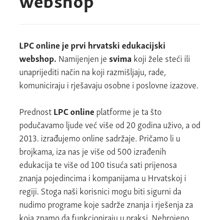
LPC online je prvi hrvatski edukacijski
webshop.
Namijenjen je
svima
koji žele steći ili
unaprijediti način na koji razmišljaju, rade,
komuniciraju i rješavaju osobne i poslovne izazove.
Prednost
LPC online
platforme je ta što
podučavamo ljude već više od 20 godina uživo, a od
2013. izrađujemo online sadržaje. Pričamo li u
brojkama, iza nas je više od 500 izrađenih
edukacija te više od 100 tisuća sati prijenosa
znanja pojedincima i kompanijama u Hrvatskoj i
regiji. Stoga naši korisnici mogu biti sigurni da
nudimo programe koje sadrže znanja i rješenja za
koja znamo da funkcioniraju u praksi. Nebrojeno