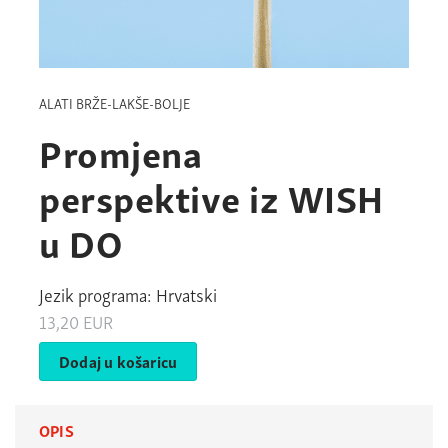
ALATI BRŽE-LAKŠE-BOLJE
Promjena
perspektive iz WISH
u DO
Jezik programa: Hrvatski
13,20
EUR
Dodaj u košaricu
OPIS