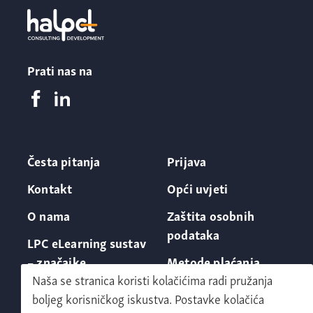
Prati nas na
Česta pitanja
Prijava
Kontakt
Opći uvjeti
O nama
Zaštita osobnih
podataka
LPC eLearning sustav
– značajke
Metode plaćanja
Naša se stranica koristi kolačićima radi pružanja
boljeg korisničkog iskustva. Postavke kolačića