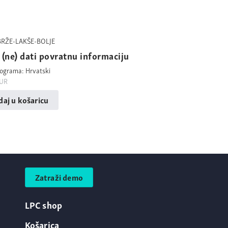
BRŽE-LAKŠE-BOLJE
(ne) dati povratnu informaciju
rograma: Hrvatski
UR
aj u košaricu
Zatraži demo
LPC shop
Košarica