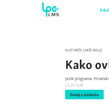
Eduk
ALATI BRŽE-LAKŠE-BOLJE
Kako ov
Jezik programa: Hrvatski
13,20
EUR
Dodaj u košaricu