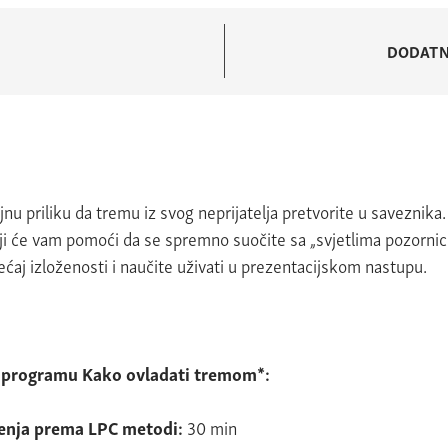
DODATN
jnu priliku da tremu iz svog neprijatelja pretvorite u saveznika
i će vam pomoći da se spremno suočite sa „svjetlima pozornice“ 
ćaj izloženosti i naučite uživati u prezentacijskom nastupu.
 programu Kako ovladati tremom*:
čenja prema LPC metodi:
30 min