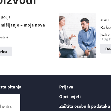
-BOLJE
ALATI 
zmišljanje – moja nova
Kako 
Jezik p
vatski
13,20
E
Dod
ricu
sta pitanja
Prijava
ntakt
Opći uvjeti
 nama
Zaštita osobnih podataka
avati u