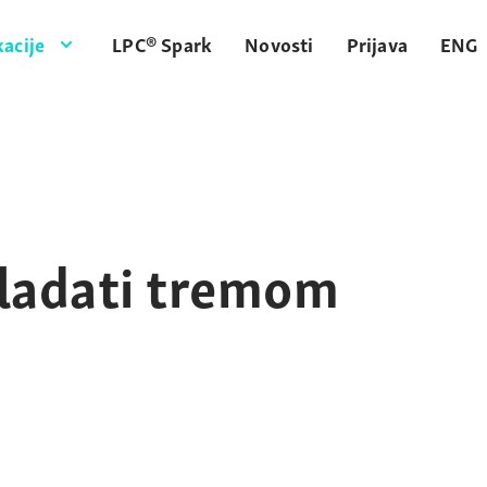
acije
LPC® Spark
Novosti
Prijava
ENG
ladati tremom