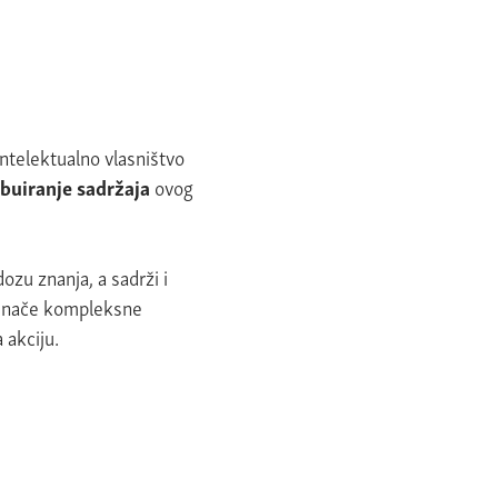
intelektualno vlasništvo
ribuiranje sadržaja
ovog
zu znanja, a sadrži i
a inače kompleksne
 akciju.