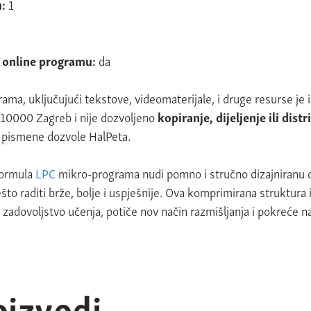
u:
1
m online programu:
da
ama, uključujući tekstove, videomaterijale, i druge resurse
je 
, 10000 Zagreb i nije dozvoljeno
kopiranje, dijeljenje ili dist
 pismene dozvole HalPeta.
formula
LPC
mikro-programa nudi pomno i stručno dizajniranu do
to raditi brže, bolje i uspješnije. Ova komprimirana struktur
adovoljstvo učenja, potiče nov način razmišljanja i pokreće na
oizvodi