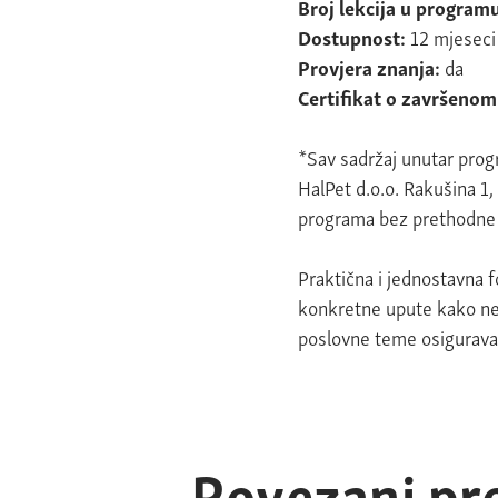
Broj lekcija u program
Dostupnost:
12 mjeseci
Provjera znanja:
da
Certifikat o završeno
*Sav sadržaj unutar progr
HalPet d.o.o. Rakušina 1
programa bez prethodne
Praktična i jednostavna 
konkretne upute kako neš
poslovne teme osigurava z
Povezani pr