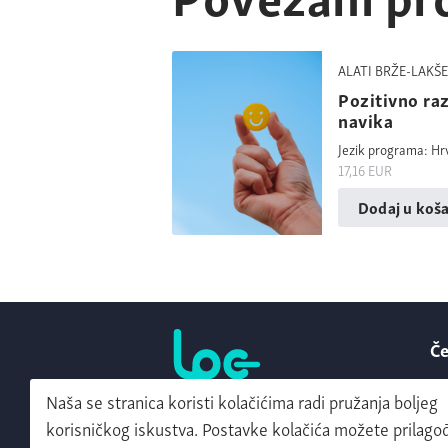
ALATI BRŽE-LAKŠE
Pozitivno ra
navika
Jezik programa: Hr
17,16
EUR
Dodaj u koša
Če
Ko
Naša se stranica koristi kolačićima radi pružanja boljeg
Powered by:
O
korisničkog iskustva. Postavke kolačića možete prilagođ