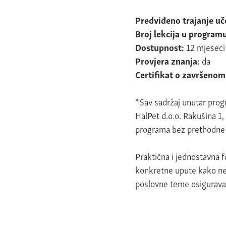
Predviđeno trajanje u
Broj lekcija u program
Dostupnost:
12 mjeseci
Provjera znanja:
da
Certifikat o završeno
*Sav sadržaj unutar progr
HalPet d.o.o. Rakušina 1
programa bez prethodne
Praktična i jednostavna 
konkretne upute kako neš
poslovne teme osigurava z