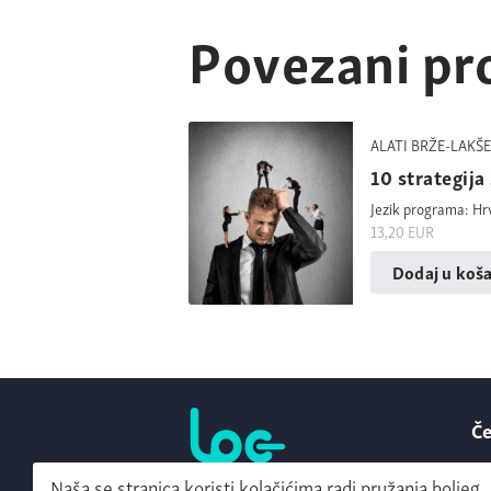
Povezani pr
ALATI BRŽE-LAKŠE
10 strategija
Jezik programa: Hr
13,20
EUR
Dodaj u koša
Če
Ko
Naša se stranica koristi kolačićima radi pružanja boljeg