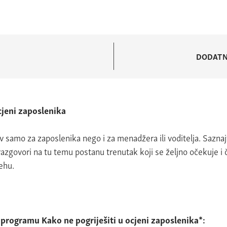
DODATN
cjeni zaposlenika
ov samo za zaposlenika nego i za menadžera ili voditelja. Sazna
razgovori na tu temu postanu trenutak koji se željno očekuje i či
ehu.
programu Kako ne pogriješiti u ocjeni zaposlenika*: