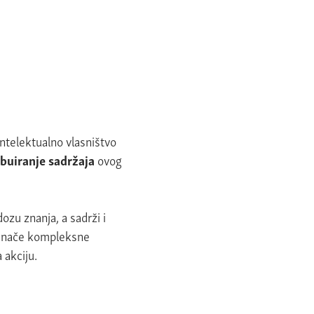
intelektualno vlasništvo
ribuiranje sadržaja
ovog
zu znanja, a sadrži i
a inače kompleksne
 akciju.