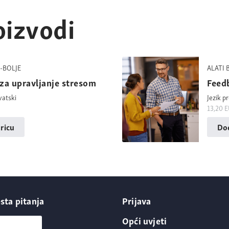
oizvodi
-BOLJE
ALATI 
 za upravljanje stresom
Feed
vatski
Jezik p
13,20
E
ricu
Dod
sta pitanja
Prijava
ntakt
Opći uvjeti