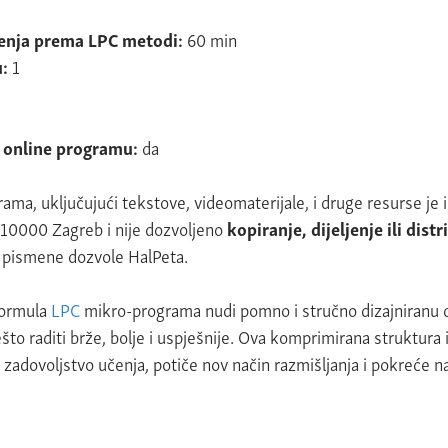
čenja prema LPC metodi:
60 min
u:
1
m online programu:
da
ama, uključujući tekstove, videomaterijale, i druge resurse
je 
, 10000 Zagreb i nije dozvoljeno
kopiranje, dijeljenje ili dist
 pismene dozvole HalPeta.
formula
LPC
mikro-programa nudi pomno i stručno dizajniranu do
to raditi brže, bolje i uspješnije. Ova komprimirana struktur
adovoljstvo učenja, potiče nov način razmišljanja i pokreće na