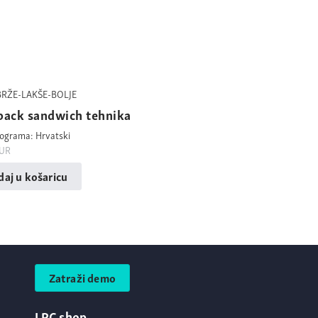
BRŽE-LAKŠE-BOLJE
back sandwich tehnika
rograma: Hrvatski
UR
aj u košaricu
Zatraži demo
LPC shop