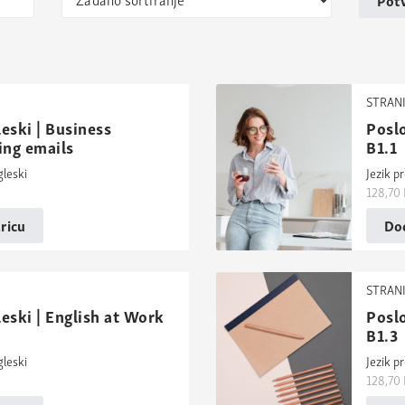
STRANI
eski | Business
Poslo
ing emails
B1.1
gleski
Jezik p
128,70
ricu
Dod
STRANI
eski | English at Work
Poslo
B1.3
gleski
Jezik p
128,70