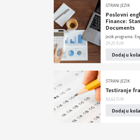
STRANI JEZIK
Poslovni engl
Finance: Sta
Documents
Jezik programa: En
29,25
EUR
Dodaj u koša
STRANI JEZIK
Testiranje fr
10,62
EUR
Dodaj u koša