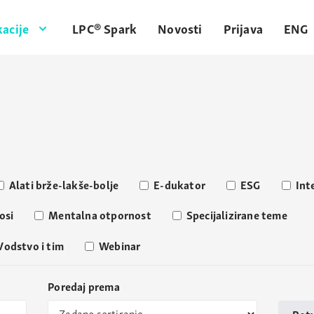
acije
LPC® Spark
Novosti
Prijava
ENG
Alati brže-lakše-bolje
E-dukator
ESG
Int
osi
Mentalna otpornost
Specijalizirane teme
Vodstvo i tim
Webinar
Poredaj prema
Potv