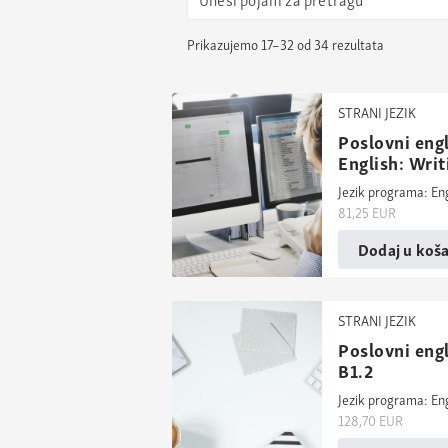
Prikazujemo 17–32 od 34 rezultata
STRANI JEZIK
Poslovni engl
English: Writ
Jezik programa: En
81,25
EUR
Dodaj u koša
STRANI JEZIK
Poslovni engl
B1.2
Jezik programa: En
128,70
EUR