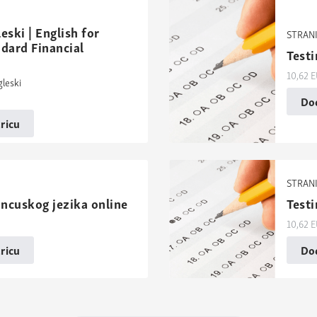
eski | English for
STRANI
ndard Financial
Testi
10,62
E
gleski
Dod
ricu
STRANI
ancuskog jezika online
Testi
10,62
E
ricu
Dod