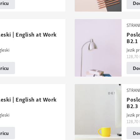
ricu
Dod
STRANI
eski | English at Work
Poslo
B2.1
gleski
Jezik p
128,70
ricu
Dod
STRANI
eski | English at Work
Poslo
B2.3
gleski
Jezik p
128,70
ricu
Dod