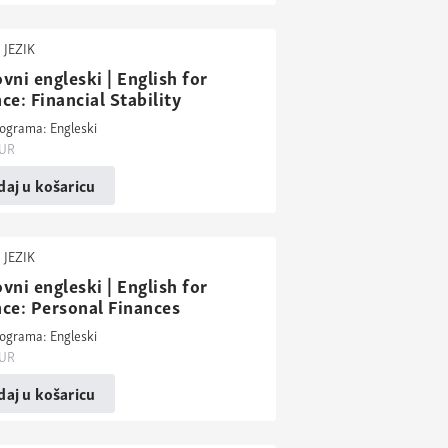
 JEZIK
vni engleski | English for
ce: Financial Stability
rograma: Engleski
UR
aj u košaricu
 JEZIK
vni engleski | English for
ce: Personal Finances
rograma: Engleski
UR
aj u košaricu