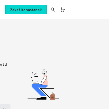
Zakažite sastanak
erEd
rdi