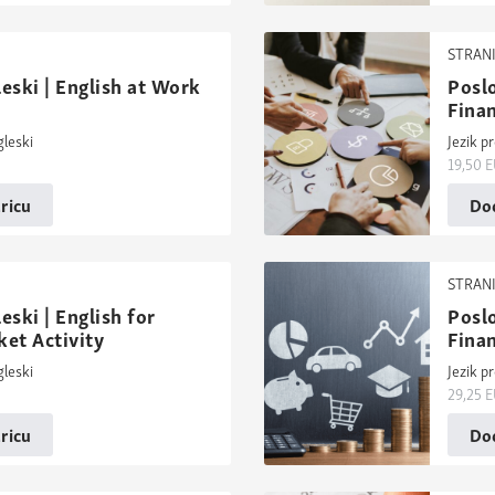
STRANI
eski | English at Work
Poslo
Finan
gleski
Jezik p
19,50
E
ricu
Dod
STRANI
eski | English for
Poslo
ket Activity
Finan
gleski
Jezik p
29,25
E
ricu
Dod