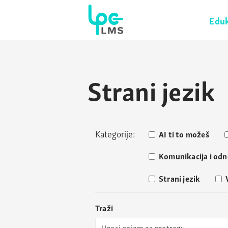
Eduk
Strani jezik
Kategorije:
AI ti to možeš
Komunikacija i odn
Strani jezik
Traži